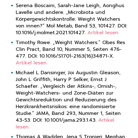
Serena Boscaini, Sarah-Jane Leigh, Aonghus
Lavelle und andere. „Microbiota und
Körpergewichtskontrolle: Weight Watchers
von innen?“ Mol Metab, Band 53, 101427. DOI:
10.1016/j.molmet.2021.101427
.
Artikel lesen.
Timothy Rowe. „Weight Watchers.“ Obes Res
Clin Pract, Band 10, Nummer 5, Seiten 476-
477. DOI:
10.1016/S1701-2163(16)34871-X
.
Artikel lesen.
Michael L Dansinger, Joi Augustin Gleason,
John L Griffith, Harry P Selker, Ernst J
Schaefer. „Vergleich der Atkins-, Ornish-,
Weight-Watchers- und Zone-Diäten zur
Gewichtsreduktion und Reduzierung des
Herzkrankheitsrisikos: eine randomisierte
Studie.“ JAMA, Band 293, Nummer 1, Seiten
43-53. DOI:
10.1001/jama.293.1.43
.
Artikel
lesen.
Thomas A Wadden, Jena S Tronieri, Meghan