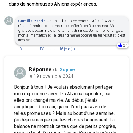
dans de nombreuses Alviona expériences.
Camille Perrin
Un grand coup de pouce ! Grâce à Alviona, j'ai
réussi à rentrer dans ma robe préférée en 3 semaines. Ma
graisse abdominale a nettement diminué. Je n'ai rien changé à
mon alimentation et j'ai quand même obtenu un tel résultat, c'est
incroyable !
27
J'aime bien
·
Réponses
·
16 jour(s)
Réponse
de
Sophie
le 19 novembre 2024
Bonjour à tous ! Je voulais absolument partager
mon expérience avec les Alviona capsules, car
elles ont changé ma vie. Au début, j'étais
sceptique - bien sûr, qui ne l'est pas avec de
telles promesses ? Mais au bout d'une semaine,
j'ai déjà remarqué que les choses bougeaient. La
balance ne montrait certes que de petits progrès,
mais au bout d'un mois, j'avais déjà perdu près de