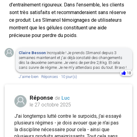
d’entraînement rigoureux. Dans l’ensemble, les clients
sont très satisfaits et recommanderaient sans réserve
ce produit. Les Slimanol témoignages de utilisateurs
montrent que les gélules constituent une aide
précieuse pour perdre du poids.
Claire Besson
Incroyable ! Je prends Slimanol depuis 3
semaines maintenant et j'ai déjà constaté des changements
dès la deuxième semaine. Je viens de perdre 2,8 kg. Et cela
sans suivre de régime. Je ne m'y attendais pas du tout. Bravo !
18
J'aime bien
·
Réponses
·
10 jour(s)
Réponse
de
Luc
le 27 octobre 2025
J'ai longtemps lutté contre le surpoids, j'ai essayé
plusieurs régimes - je dois avouer que je n'ai pas
la discipline nécessaire pour cela - ainsi que
plusieurs produits amaigrissants. Tout cela sans