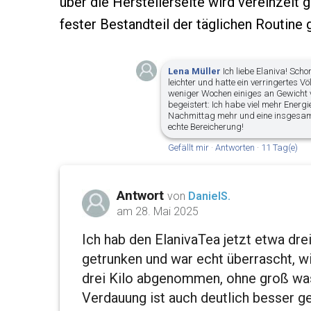
über die Herstellerseite wird vereinzelt g
fester Bestandteil der täglichen Routine
Lena Müller
Ich liebe Elaniva! Sch
leichter und hatte ein verringertes Vö
weniger Wochen einiges an Gewicht v
begeistert: Ich habe viel mehr Energ
Nachmittag mehr und eine insgesam
echte Bereicherung!
Gefällt mir
·
Antworten
·
11 Tag(e)
Antwort
von
DanielS.
am 28. Mai 2025
Ich hab den ElanivaTea jetzt etwa dr
getrunken und war echt überrascht, wi
drei Kilo abgenommen, ohne groß was
Verdauung ist auch deutlich besser g