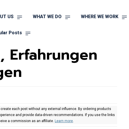
UT US
WHAT WE DO
WHERE WE WORK
ular Posts
t, Erfahrungen
gen
 create each post without any external influence. By ordering products
xperience and provide data-driven recommendations. If you use the links
eive a commission as an affiliate.
Learn more
.