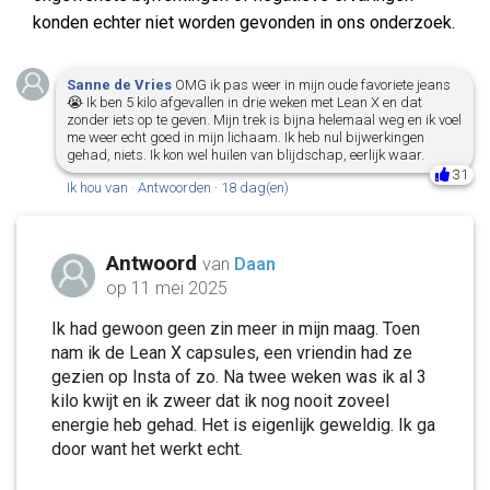
konden echter niet worden gevonden in ons onderzoek.
Sanne de Vries
OMG ik pas weer in mijn oude favoriete jeans
😭 Ik ben 5 kilo afgevallen in drie weken met Lean X en dat
zonder iets op te geven. Mijn trek is bijna helemaal weg en ik voel
me weer echt goed in mijn lichaam. Ik heb nul bijwerkingen
gehad, niets. Ik kon wel huilen van blijdschap, eerlijk waar.
31
Ik hou van
·
Antwoorden
·
18 dag(en)
Antwoord
van
Daan
op 11 mei 2025
Ik had gewoon geen zin meer in mijn maag. Toen
nam ik de Lean X capsules, een vriendin had ze
gezien op Insta of zo. Na twee weken was ik al 3
kilo kwijt en ik zweer dat ik nog nooit zoveel
energie heb gehad. Het is eigenlijk geweldig. Ik ga
door want het werkt echt.